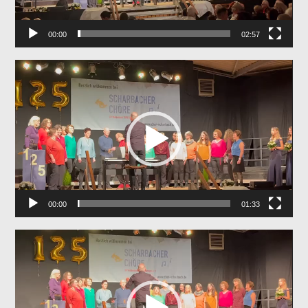
00:00
02:57
Video-
Player
00:00
01:33
Video-
Player