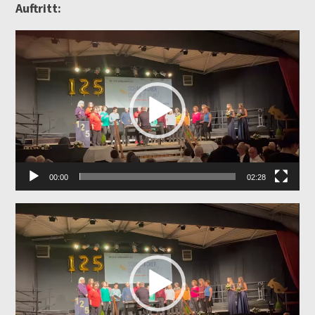
Auftritt:
Video-
Player
00:00
02:28
Video-
Player